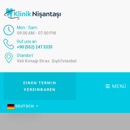
Mon - Sam:
09:00 AM - 07:00 PM
Ruf uns an
+90 (552) 247 3335
Standort
Vali Konağı Stras. Şişli/İstanbul
EINEN TERMIN
MENÜ
VEREINBAREN
DEUTSCH