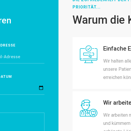
PRIORITÄT...
Warum die K
ren
ADRESSE
Einfache 
Wir halten al
unsere Patie
DATUM
erreichen kön
Wir arbeit
Wir arbeiten
und kümmern u