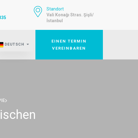
Standort
Vali Konağı Stras. Şişli/
335
İstanbul
EINEN TERMIN
DEUTSCH
VEREINBAREN
IE
dischen