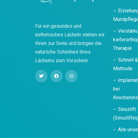
Erziehun
Mundpfleg
Für ein gesundes und
Verstärk
ästhetisches Lächeln stehen wir
kieferorth
Ihnen zur Seite und bringen die
Therapie
natürliche Schönheit Ihres
Schnell 
Lächelns zum Vorschein.
Methode
Implanta
bei
Knochenins
Sinuslift
(Sinusliftin
Alle uns