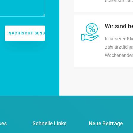
schönste Läc
Wir sind be
In unserer Kli
zahnärztliche
Wochenenden 
ces
Schnelle Links
Neue Beiträge