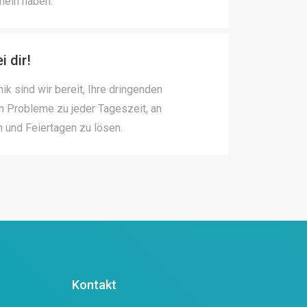
heln haben.
i dir!
nik sind wir bereit, Ihre dringenden
n Probleme zu jeder Tageszeit, an
und Feiertagen zu lösen.
Kontakt