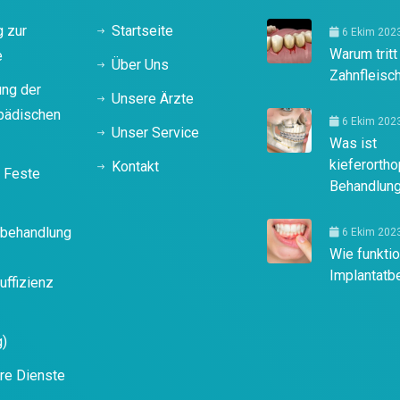
g zur
Startseite
6 Ekim 202
Warum tritt
e
Über Uns
Zahnfleisc
ung der
Unsere Ärzte
opädischen
6 Ekim 202
Unser Service
Was ist
kieferorth
Kontakt
& Feste
Behandlun
tbehandlung
6 Ekim 202
Wie funktio
Implantatb
uffizienz
g)
ere Dienste