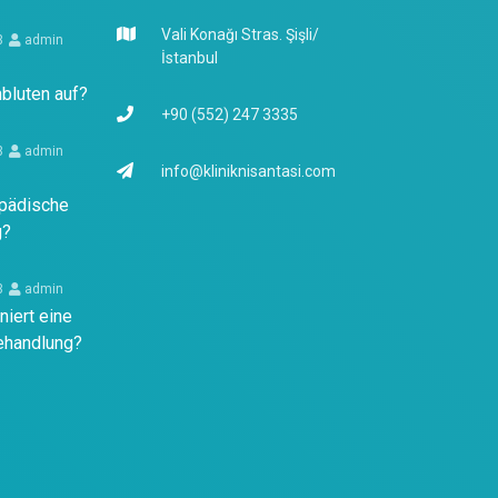
Vali Konağı Stras. Şişli/
3
admin
İstanbul
hbluten auf?
+90 (552) 247 3335
3
admin
info@kliniknisantasi.com
opädische
g?
3
admin
niert eine
ehandlung?