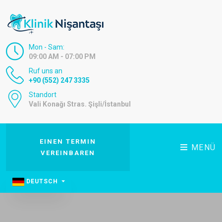
Mon - Sam:
09:00 AM - 07:00 PM
Ruf uns an
+90 (552) 247 3335
Standort
Vali Konağı Stras. Şişli/İstanbul
EINEN TERMIN
MENÜ
VEREINBAREN
DEUTSCH