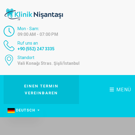
Mon - Sam:
09:00 AM - 07:00 PM
Ruf uns an
+90 (552) 247 3335
Standort
Vali Konağı Stras. Şişli/İstanbul
EINEN TERMIN
MENÜ
VEREINBAREN
DEUTSCH