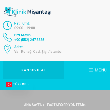
Pzt - Cmt:
09:00 - 19:00
Bizi Arayın
+90 (552) 247 3335
Adres
Vali Konağı Cad. Şişli/İstanbul
MENU
RANDEVU AL
TÜRKÇE
ANA SAYFA
FAST&FIXED YÖNTEMI