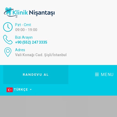
Pzt - Cmt:
09:00 - 19:00
Bizi Arayın
+90 (552) 247 3335
Adres
Vali Konağı Cad. Şişli/İstanbul
MENU
RANDEVU AL
TÜRKÇE