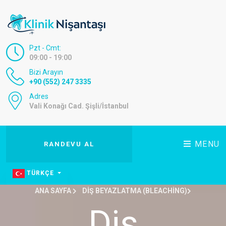
Pzt - Cmt:
09:00 - 19:00
Bizi Arayın
+90 (552) 247 3335
Adres
Vali Konağı Cad. Şişli/İstanbul
MENU
RANDEVU AL
TÜRKÇE
ANA SAYFA
DIŞ BEYAZLATMA (BLEACHING)
Diş