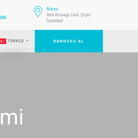
Adres
Vali Konağı Cad. Şişli/
335
İstanbul
TÜRKÇE
RANDEVU AL
imi