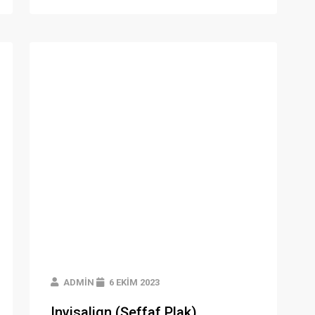
ADMIN
6 EKIM 2023
Invisalign (Şeffaf Plak)