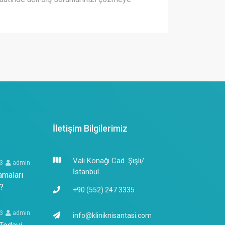
İletişim Bilgilerimiz
Vali Konağı Cad. Şişli/
23
admin
İstanbul
amaları
?
+90 (552) 247 3335
23
admin
info@kliniknisantasi.com