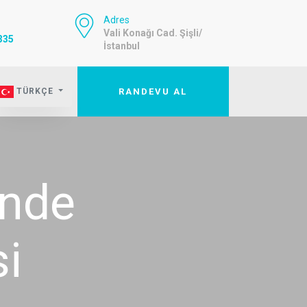
Adres
Vali Konağı Cad. Şişli/
335
İstanbul
TÜRKÇE
RANDEVU AL
inde
i