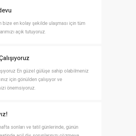
devu
n bize en kolay şekilde ulaşması için tüm
larımızı açık tutuyoruz.
Çalışıyoruz
şıyoruz En güzel gülüşe sahip olabilmeniz
ğınız için gönülden çalışıyor ve
izi önemsiyoruz.
ız!
afta sonları ve tatil günlerinde, günün
saatinde acil diş sorunlarınızı çözmeye