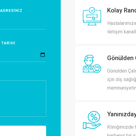
Kolay Ran
 ADRESİNİZ
Hastalarımızı
iletişim kanal
 TARİHİ
Gönülden 
Gönülden Çalı
için diş sağlı
memnuniyetin
Yanınızday
Kliniğimizde h
herhangi bir 