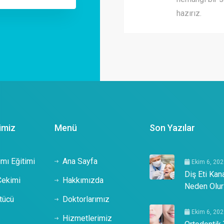
hazırız.
imiz
Menü
Son Yazılar
mı Eğitimi
Ana Sayfa
Ekim 6, 20
Diş Eti Kan
Çekimi
Hakkımızda
Neden Olur
tücü
Doktorlarımız
ı
Ekim 6, 20
Hizmetlerimiz