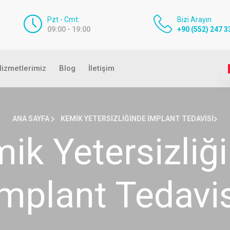
Pzt - Cmt:
Bizi Arayın
09:00 - 19:00
+90 (552) 247 3
izmetlerimiz
Blog
İletişim
ANA SAYFA
KEMIK YETERSIZLIĞINDE İMPLANT TEDAVISI
ik Yetersizliğ
İmplant Tedavis