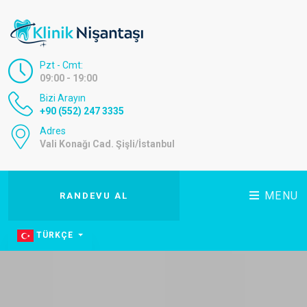
Pzt - Cmt:
09:00 - 19:00
Bizi Arayın
+90 (552) 247 3335
Adres
Vali Konağı Cad. Şişli/İstanbul
MENU
RANDEVU AL
TÜRKÇE