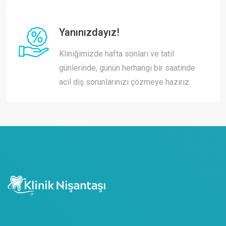
Yanınızdayız!
Kliniğimizde hafta sonları ve tatil
günlerinde, günün herhangi bir saatinde
acil diş sorunlarınızı çözmeye hazırız.