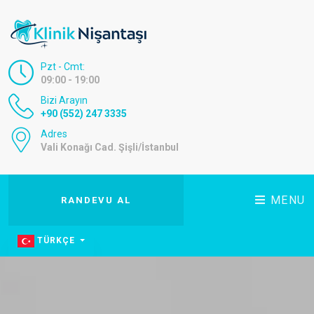
Pzt - Cmt:
09:00 - 19:00
Bizi Arayın
+90 (552) 247 3335
Adres
Vali Konağı Cad. Şişli/İstanbul
MENU
RANDEVU AL
TÜRKÇE