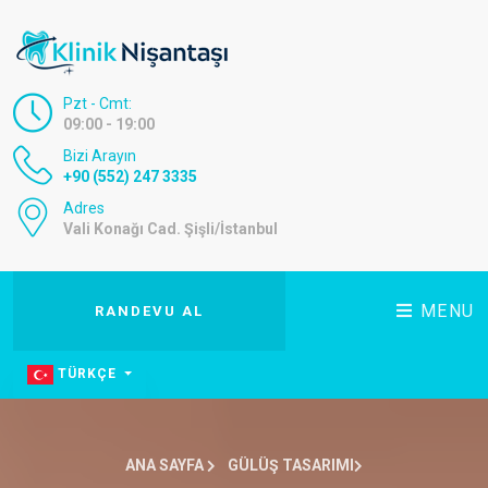
Pzt - Cmt:
09:00 - 19:00
Bizi Arayın
+90 (552) 247 3335
Adres
Vali Konağı Cad. Şişli/İstanbul
MENU
RANDEVU AL
TÜRKÇE
ANA SAYFA
GÜLÜŞ TASARIMI